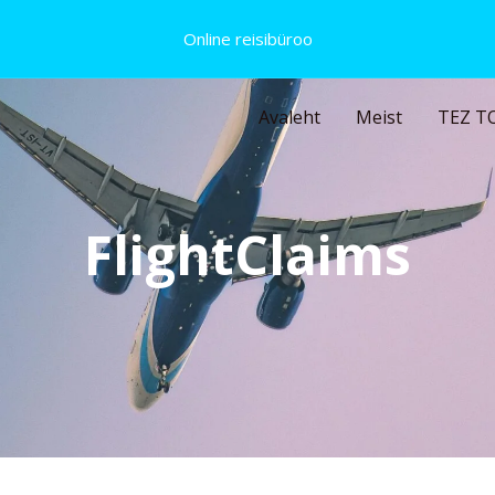
Online reisibüroo
Avaleht
Meist
TEZ T
FlightClaims