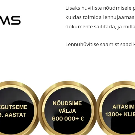
Lisaks hüvitiste nõudmisele p
kuidas toimida lennujaamas h
dokumente säilitada, ja millal
Lennuhüvitise saamist saad k