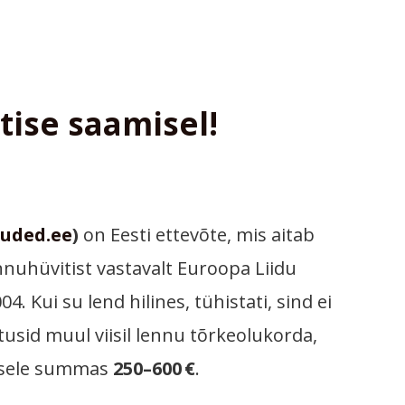
ise saamisel!
uded.ee
)
on Eesti ettevõte, mis aitab
nnuhüvitist vastavalt Euroopa Liidu
4. Kui su lend hilines, tühistati, sind ei
tusid muul viisil lennu tõrkeolukorda,
tisele summas
250–600 €
.