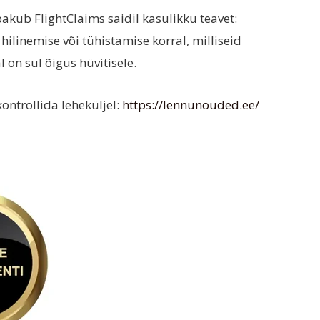
akub FlightClaims saidil kasulikku teavet:
ilinemise või tühistamise korral, milliseid
 on sul õigus hüvitisele.
ontrollida leheküljel:
https://lennunouded.ee/