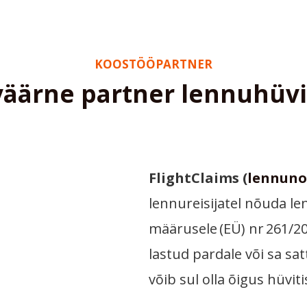
KOOSTÖÖPARTNER
väärne partner lennuhüvit
FlightClaims (
lennuno
lennureisijatel nõuda le
määrusele (EÜ) nr 261/200
lastud pardale või sa sat
võib sul olla õigus hüvi